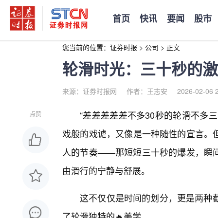
首页
快讯
要闻
股市
您当前的位置：
证券时报
>
公司
>
正文
轮滑时光：三十秒的激
来源：证券时报网
作者：王志安
2026-02-06 
“差差差差差不多30秒的轮滑不多
点赞
戏般的戏谑，又像是一种随性的宣言。
人的节奏——那短短三十秒的爆发，瞬
由滑行的宁静与舒展。
这不仅仅是时间的划分，更是两种截
了轮滑独特的🔥美学。