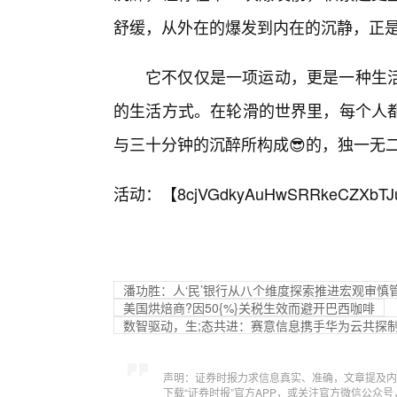
舒缓，从外在的爆发到内在的沉静，正
它不仅仅是一项运动，更是一种生
的生活方式。在轮滑的世界里，每个人
与三十分钟的沉醉所构成😎的，独一无
活动：【
8cjVGdkyAuHwSRRkeCZXbTJ
潘功胜：人‘民’银行从八个维度探索推进宏观审慎
美国烘焙商?因50{%}关税生效而避开巴西咖啡
数智驱动，生;态共进：赛意信息携手华为云共探
声明：证券时报力求信息真实、准确，文章提及内
下载“证券时报”官方APP，或关注官方微信公众